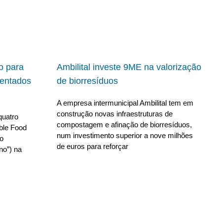
io para
Ambilital investe 9ME na valorização
ientados
de biorresíduos
A empresa intermunicipal Ambilital tem em
construção novas infraestruturas de
quatro
compostagem e afinação de biorresíduos,
able Food
num investimento superior a nove milhões
no
de euros para reforçar
no”) na