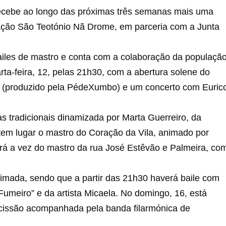
recebe ao longo das próximas três semanas mais uma
ciação São Teotónio Nã Drome, em parceria com a Junta
 bailes de mastro e conta com a colaboração da populaçã
rta-feira, 12, pelas 21h30, com a abertura solene do
éu” (produzido pela PédeXumbo) e um concerto com Euric
as tradicionais dinamizada por Marta Guerreiro, da
em lugar o mastro do Coração da Vila, animado por
será a vez do mastro da rua José Estêvão e Palmeira, co
nimada, sendo que a partir das 21h30 haverá baile com
Fumeiro” e da artista Micaela. No domingo, 16, está
ocissão acompanhada pela banda filarmónica de