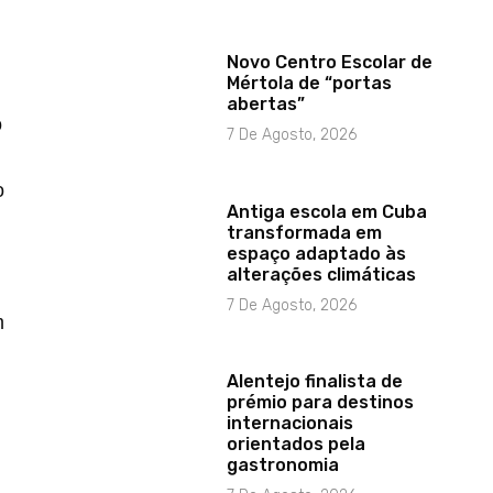
Novo Centro Escolar de
Mértola de “portas
abertas”
o
7 De Agosto, 2026
o
Antiga escola em Cuba
transformada em
espaço adaptado às
alterações climáticas
7 De Agosto, 2026
m
Alentejo finalista de
prémio para destinos
internacionais
orientados pela
gastronomia