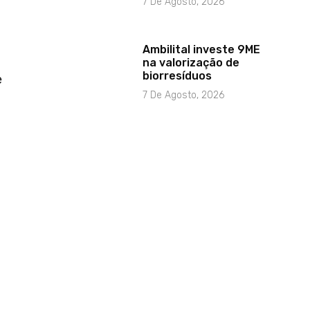
7 De Agosto, 2026
Ambilital investe 9ME
na valorização de
biorresíduos
e
7 De Agosto, 2026