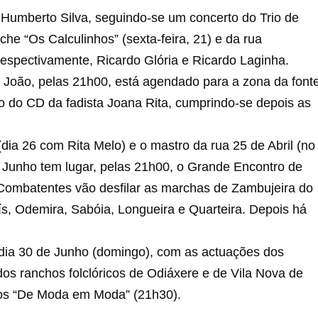
 Humberto Silva, seguindo-se um concerto do Trio de
eche “Os Calculinhos” (sexta-feira, 21) e da rua
espectivamente, Ricardo Glória e Ricardo Laginha.
 João, pelas 21h00, está agendado para a zona da font
o do CD da fadista Joana Rita, cumprindo-se depois as
dia 26 com Rita Melo) e o mastro da rua 25 de Abril (no
e Junho tem lugar, pelas 21h00, o Grande Encontro de
ombatentes vão desfilar as marchas de Zambujeira do
ís, Odemira, Sabóia, Longueira e Quarteira. Depois há
 dia 30 de Junho (domingo), com as actuações dos
dos ranchos folclóricos de Odiáxere e de Vila Nova de
m os “De Moda em Moda” (21h30).