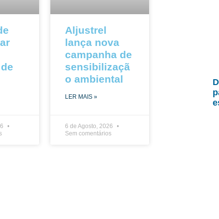
de
Aljustrel
ar
lança nova
campanha de
 de
sensibilizaçã
o ambiental
D
p
LER MAIS »
e
26
6 de Agosto, 2026
s
Sem comentários