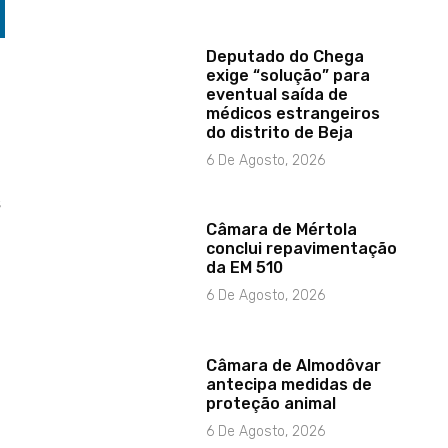
Deputado do Chega
exige “solução” para
eventual saída de
médicos estrangeiros
do distrito de Beja
6 De Agosto, 2026
s
Câmara de Mértola
conclui repavimentação
da EM 510
6 De Agosto, 2026
Câmara de Almodôvar
antecipa medidas de
proteção animal
6 De Agosto, 2026