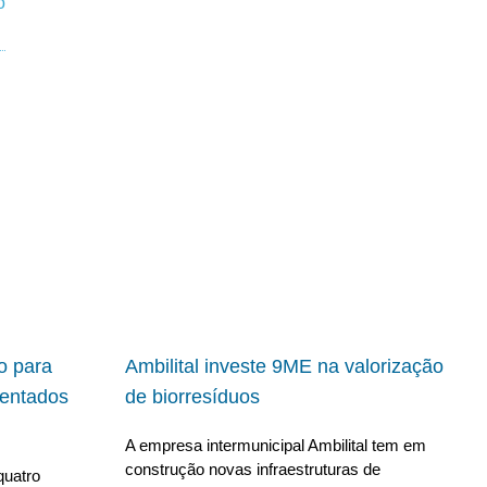
io para
Ambilital investe 9ME na valorização
ientados
de biorresíduos
A empresa intermunicipal Ambilital tem em
construção novas infraestruturas de
quatro