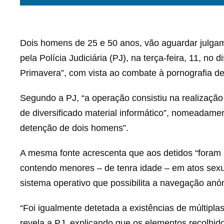
Dois homens de 25 e 50 anos, vão aguardar julgam
pela Polícia Judiciária (PJ), na terça-feira, 11, no
Primavera”, com vista ao combate à pornografia d
Segundo a PJ, “a operação consistiu na realizaçã
de diversificado material informático”, nomeadame
detenção de dois homens”.
A mesma fonte acrescenta que aos detidos “foram 
contendo menores – de tenra idade – em atos sexua
sistema operativo que possibilita a navegação anón
“Foi igualmente detetada a existências de múltiplas
revela a PJ, explicando que os elementos recolhid