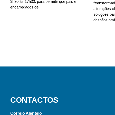
9h30 às 17h30, para permitir que pais e
“transforma
encarregados de
alterações c
soluções para
desafios amb
CONTACTOS
Correio Alentejo