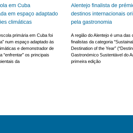
cola em Cuba
Alentejo finalista de prém
ada em espaço adaptado
destinos internacionais or
ões climáticas
pela gastronomia
scola primária em Cuba foi
A região do Alentejo é uma das 
da” num espaço adaptado às
finalistas da categoria “Sustain
limáticas e demonstrador de
Destination of the Year” (“Desti
 “enfrentar” os principais
Gastronómico Sustentável do A
ientais da
primeira edição