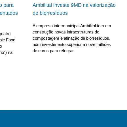
io para
Ambilital investe 9ME na valorização
ientados
de biorresíduos
A empresa intermunicipal Ambilital tem em
construção novas infraestruturas de
quatro
compostagem e afinação de biorresíduos,
able Food
num investimento superior a nove milhões
no
de euros para reforçar
no”) na