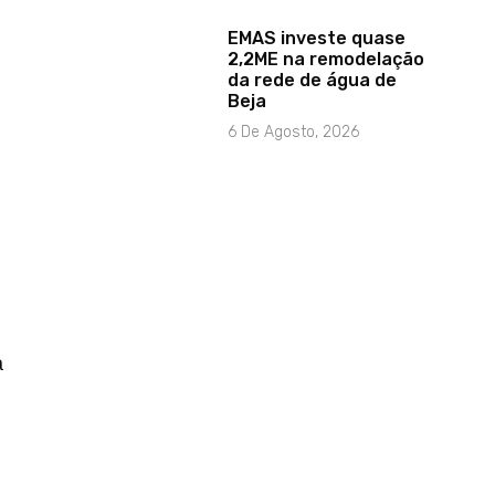
EMAS investe quase
2,2ME na remodelação
da rede de água de
Beja
6 De Agosto, 2026
a