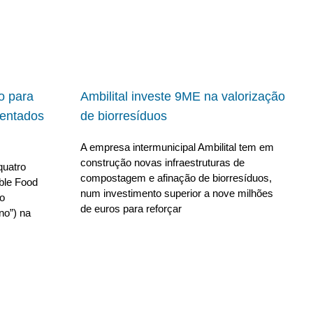
io para
Ambilital investe 9ME na valorização
ientados
de biorresíduos
A empresa intermunicipal Ambilital tem em
construção novas infraestruturas de
quatro
compostagem e afinação de biorresíduos,
able Food
num investimento superior a nove milhões
no
de euros para reforçar
no”) na