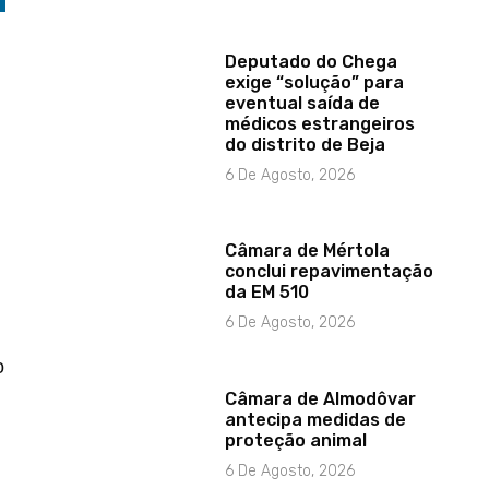
Deputado do Chega
exige “solução” para
eventual saída de
médicos estrangeiros
do distrito de Beja
6 De Agosto, 2026
Câmara de Mértola
conclui repavimentação
da EM 510
6 De Agosto, 2026
o
Câmara de Almodôvar
antecipa medidas de
proteção animal
6 De Agosto, 2026