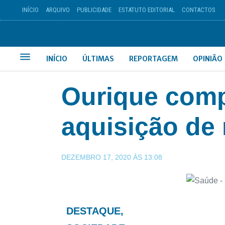
INÍCIO
ARQUIVO
PUBLICIDADE
ESTATUTO EDITORIAL
CONTACTOS
INÍCIO
ÚLTIMAS
REPORTAGEM
OPINIÃO
Ourique comp
aquisição de
DEZEMBRO 17, 2020
ÀS
13:08
DESTAQUE
,