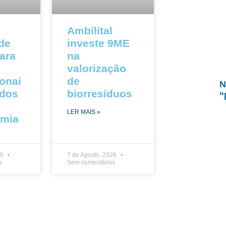
Ambilital
 de
investe 9ME
ara
na
valorização
ionai
de
N
ados
biorresíduos
“
LER MAIS »
omia
26
7 de Agosto, 2026
s
Sem comentários