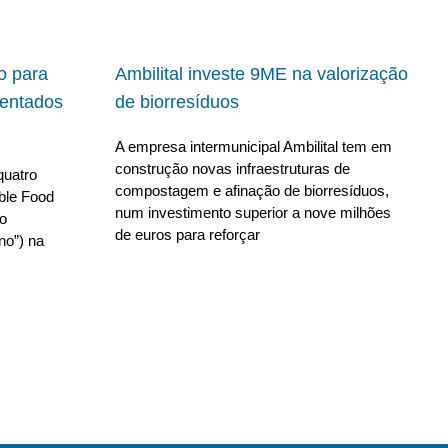
io para
Ambilital investe 9ME na valorização
ientados
de biorresíduos
A empresa intermunicipal Ambilital tem em
construção novas infraestruturas de
quatro
compostagem e afinação de biorresíduos,
able Food
num investimento superior a nove milhões
no
de euros para reforçar
no”) na