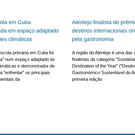
cola em Cuba
Alentejo finalista de prém
ada em espaço adaptado
destinos internacionais or
ões climáticas
pela gastronomia
scola primária em Cuba foi
A região do Alentejo é uma das 
da” num espaço adaptado às
finalistas da categoria “Sustain
limáticas e demonstrador de
Destination of the Year” (“Desti
 “enfrentar” os principais
Gastronómico Sustentável do A
ientais da
primeira edição