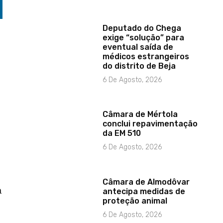
Deputado do Chega
exige “solução” para
eventual saída de
médicos estrangeiros
do distrito de Beja
6 De Agosto, 2026
Câmara de Mértola
conclui repavimentação
da EM 510
6 De Agosto, 2026
Câmara de Almodôvar
a
antecipa medidas de
proteção animal
6 De Agosto, 2026