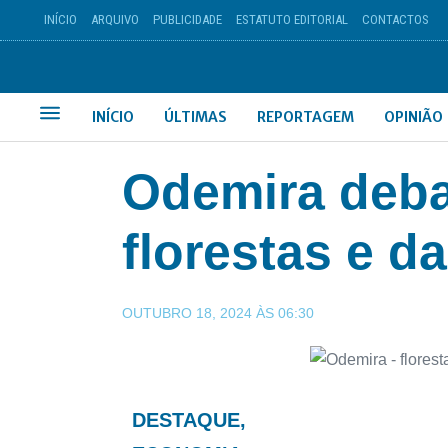
INÍCIO
ARQUIVO
PUBLICIDADE
ESTATUTO EDITORIAL
CONTACTOS
INÍCIO
ÚLTIMAS
REPORTAGEM
OPINIÃO
Odemira deba
florestas e d
OUTUBRO 18, 2024
ÀS
06:30
DESTAQUE
,