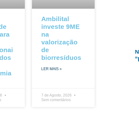
Ambilital
 de
investe 9ME
ara
na
valorização
ionai
de
N
ados
biorresíduos
“
LER MAIS »
omia
26
7 de Agosto, 2026
s
Sem comentários