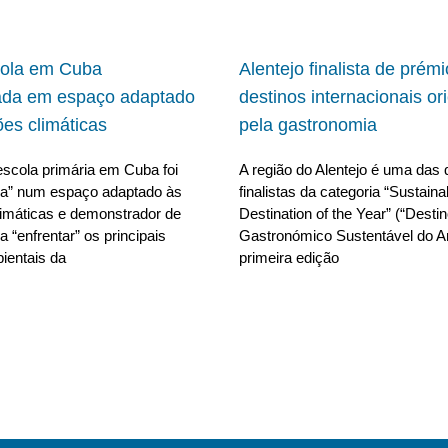
cola em Cuba
Alentejo finalista de prém
ada em espaço adaptado
destinos internacionais or
ões climáticas
pela gastronomia
scola primária em Cuba foi
A região do Alentejo é uma das 
da” num espaço adaptado às
finalistas da categoria “Sustain
limáticas e demonstrador de
Destination of the Year” (“Desti
 “enfrentar” os principais
Gastronómico Sustentável do A
ientais da
primeira edição