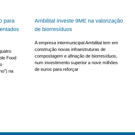
io para
Ambilital investe 9ME na valorização
ientados
de biorresíduos
A empresa intermunicipal Ambilital tem em
construção novas infraestruturas de
quatro
compostagem e afinação de biorresíduos,
able Food
num investimento superior a nove milhões
no
de euros para reforçar
no”) na