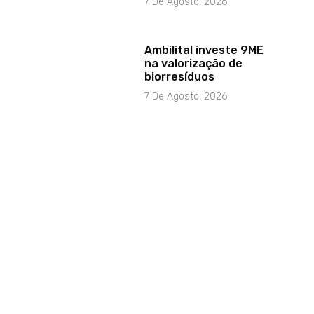
7 De Agosto, 2026
Ambilital investe 9ME
na valorização de
biorresíduos
7 De Agosto, 2026