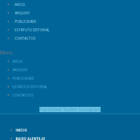
Ir
INÍCIO
para
ARQUIVO
o
PUBLICIDADE
conteúdo
ESTATUTO EDITORIAL
CONTACTOS
Menu
INÍCIO
ARQUIVO
PUBLICIDADE
ESTATUTO EDITORIAL
CONTACTOS
Facebook
Twitter
Instagram
INÍCIO
BAIXO ALENTEJO