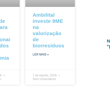
Ambilital
 de
investe 9ME
ara
na
valorização
ionai
de
N
ados
biorresíduos
“
LER MAIS »
omia
26
7 de Agosto, 2026
s
Sem comentários