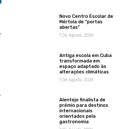
Novo Centro Escolar de
Mértola de “portas
abertas”
o
7 De Agosto, 2026
Antiga escola em Cuba
transformada em
espaço adaptado às
alterações climáticas
7 De Agosto, 2026
.
Alentejo finalista de
prémio para destinos
internacionais
orientados pela
l
gastronomia