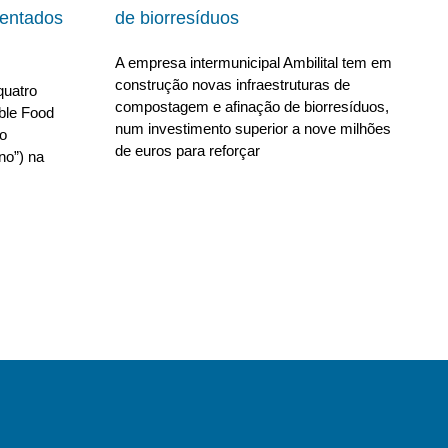
ientados
de biorresíduos
A empresa intermunicipal Ambilital tem em
construção novas infraestruturas de
quatro
compostagem e afinação de biorresíduos,
able Food
num investimento superior a nove milhões
no
de euros para reforçar
no”) na