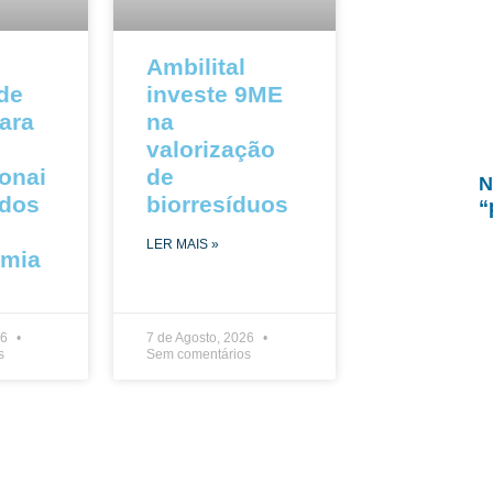
Ambilital
 de
investe 9ME
ara
na
valorização
ionai
de
N
ados
biorresíduos
“
LER MAIS »
omia
26
7 de Agosto, 2026
s
Sem comentários