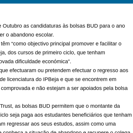
de Outubro as candidaturas às bolsas BUD para o ano
ter o abandono escolar.
têm “como objectivo principal promover e facilitar o
ja, dos cursos de primeiro ciclo, que tenham
ovada dificuldade económica”.
 que efectuaram ou pretendem efectuar o regresso aos
 de licenciatura do IPBeja e que se encontrem em
e comprovada e não estejam a ser apoiados pela bolsa
rust, as bolsas BUD permitem que o montante da
ciclo seja paga aos estudantes beneficiários que tenham
dam regressar aos seus estudos, assim como uma
 conheça a situação de abandono e recupere o colega,