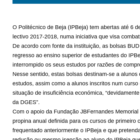
O Politécnico de Beja (IPBeja) tem abertas até 6 
lectivo 2017-2018, numa iniciativa que visa comba
De acordo com fonte da instituição, as bolsas BUD 
regresso ao ensino superior de estudantes do IPBe
interrompido os seus estudos por razões de compr
Nesse sentido, estas bolsas destinam-se a alunos
estudos, assim como a alunos inscritos num curso
situação de insuficiência económica, “devidament
da DGES”.
Com o apoio da Fundação JBFernandes Memorial T
propina anual definida para os cursos de primeiro 
frequentado anteriormente o IPBeja e que preten
redução ou mesmo isenção ao aluno do IPBeja que