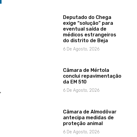
Deputado do Chega
exige “solução” para
eventual saída de
médicos estrangeiros
do distrito de Beja
6 De Agosto, 2026
Câmara de Mértola
conclui repavimentação
da EM 510
6 De Agosto, 2026
,
Câmara de Almodôvar
antecipa medidas de
proteção animal
6 De Agosto, 2026