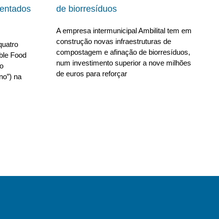
ientados
de biorresíduos
A empresa intermunicipal Ambilital tem em
construção novas infraestruturas de
quatro
compostagem e afinação de biorresíduos,
able Food
num investimento superior a nove milhões
no
de euros para reforçar
no”) na