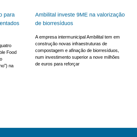
io para
Ambilital investe 9ME na valorização
ientados
de biorresíduos
A empresa intermunicipal Ambilital tem em
construção novas infraestruturas de
quatro
compostagem e afinação de biorresíduos,
able Food
num investimento superior a nove milhões
no
de euros para reforçar
no”) na