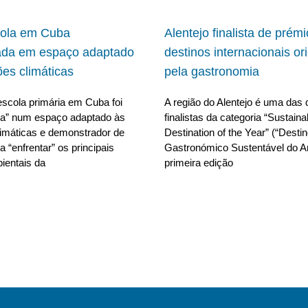
cola em Cuba
Alentejo finalista de prém
ada em espaço adaptado
destinos internacionais or
ões climáticas
pela gastronomia
scola primária em Cuba foi
A região do Alentejo é uma das 
da” num espaço adaptado às
finalistas da categoria “Sustain
limáticas e demonstrador de
Destination of the Year” (“Desti
 “enfrentar” os principais
Gastronómico Sustentável do A
ientais da
primeira edição