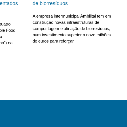
ientados
de biorresíduos
A empresa intermunicipal Ambilital tem em
construção novas infraestruturas de
quatro
compostagem e afinação de biorresíduos,
able Food
num investimento superior a nove milhões
no
de euros para reforçar
no”) na