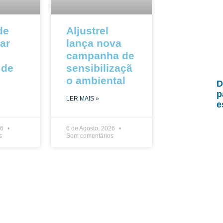
de
Aljustrel
ar
lança nova
campanha de
 de
sensibilizaçã
o ambiental
D
p
LER MAIS »
e
26
6 de Agosto, 2026
s
Sem comentários