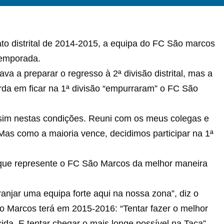
ato distrital de 2014-2015, a equipa do FC São marcos
temporada.
va a preparar o regresso à 2ª divisão distrital, mas a
da em ficar na 1ª divisão “empurraram” o FC São
ssim nestas condições. Reuni com os meus colegas e
 Mas como a maioria vence, decidimos participar na 1ª
 que represente o FC São Marcos da melhor maneira
anjar uma equipa forte aqui na nossa zona”, diz o
o Marcos terá em 2015-2016: “Tentar fazer o melhor
cida. E tentar chegar o mais longe possível na Taça”.