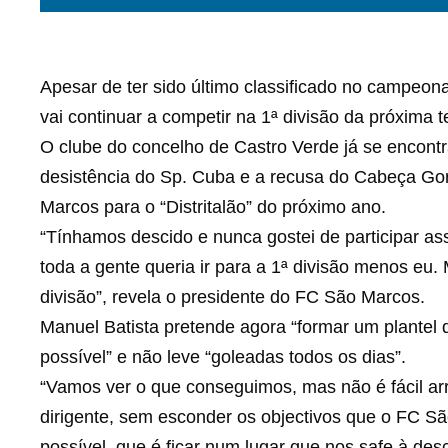
Apesar de ter sido último classificado no campeon
vai continuar a competir na 1ª divisão da próxima 
O clube do concelho de Castro Verde já se encontra
desistência do Sp. Cuba e a recusa do Cabeça Gor
Marcos para o “Distritalão” do próximo ano.
“Tínhamos descido e nunca gostei de participar a
toda a gente queria ir para a 1ª divisão menos eu.
divisão”, revela o presidente do FC São Marcos.
Manuel Batista pretende agora “formar um plantel
possível” e não leve “goleadas todos os dias”.
“Vamos ver o que conseguimos, mas não é fácil arr
dirigente, sem esconder os objectivos que o FC Sã
possível, que é ficar num lugar que nos safe à des