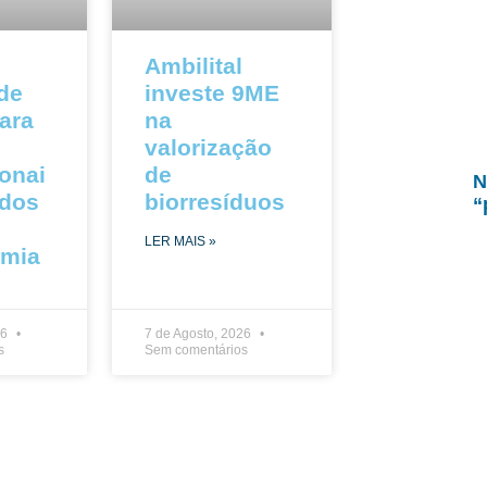
Ambilital
 de
investe 9ME
ara
na
valorização
ionai
de
N
ados
biorresíduos
“
LER MAIS »
omia
26
7 de Agosto, 2026
s
Sem comentários