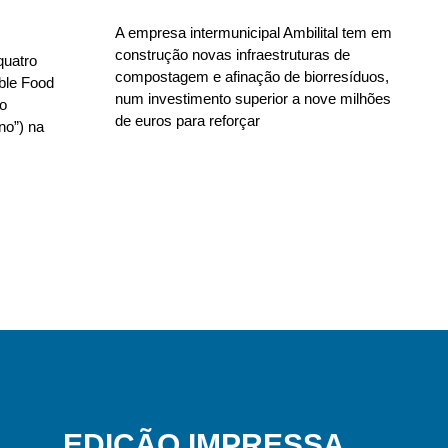
A empresa intermunicipal Ambilital tem em
construção novas infraestruturas de
quatro
compostagem e afinação de biorresíduos,
able Food
num investimento superior a nove milhões
no
de euros para reforçar
no”) na
EDIÇÃO IMPRESSA