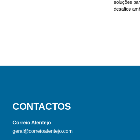
soluções para
desafios amb
CONTACTOS
Correio Alentejo
geral@correioalentejo.com