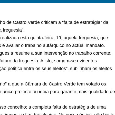
o de Castro Verde criticam a “falta de estratégia” da
 freguesia”.
 realizada esta quinta-feira, 19, àquela freguesia, que
 e avaliar o trabalho autárquico no actual mandato.
guesia resume a sua intervenção ao trabalho corrente,
futuro da freguesia. A isto, somam-se evidentes
o política entre os seus eleitos”, sublinham os eleitos
ono” a que a Câmara de Castro Verde tem votado os
único projecto ou ideia para garantir mais qualidade de
so concelho: a completa falta de estratégia de uma
 impedir o fim das aldeias. Na nossa óptica, não basta