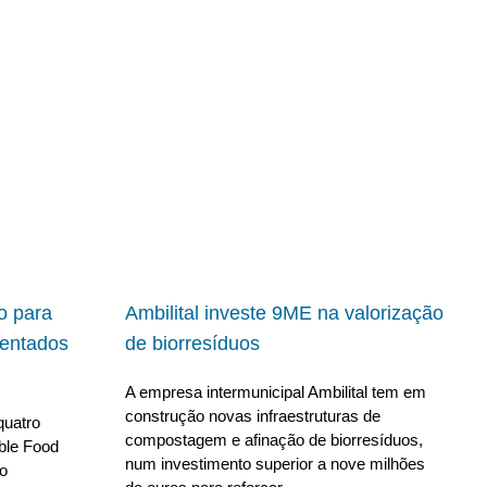
io para
Ambilital investe 9ME na valorização
ientados
de biorresíduos
A empresa intermunicipal Ambilital tem em
construção novas infraestruturas de
quatro
compostagem e afinação de biorresíduos,
able Food
num investimento superior a nove milhões
no