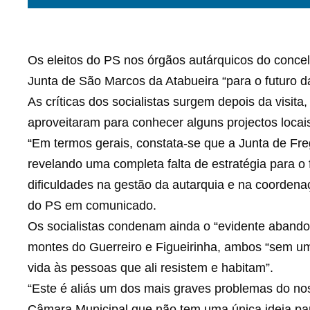
Os eleitos do PS nos órgãos autárquicos do concelh
Junta de São Marcos da Atabueira “para o futuro da
As críticas dos socialistas surgem depois da visita,
aproveitaram para conhecer alguns projectos locais
“Em termos gerais, constata-se que a Junta de Fre
revelando uma completa falta de estratégia para o 
dificuldades na gestão da autarquia e na coordenaçã
do PS em comunicado.
Os socialistas condenam ainda o “evidente aband
montes do Guerreiro e Figueirinha, ambos “sem um 
vida às pessoas que ali resistem e habitam”.
“Este é aliás um dos mais graves problemas do nos
Câmara Municipal que não tem uma única ideia para