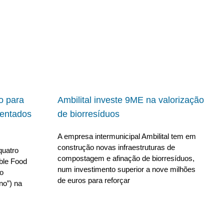
io para
Ambilital investe 9ME na valorização
ientados
de biorresíduos
A empresa intermunicipal Ambilital tem em
construção novas infraestruturas de
quatro
compostagem e afinação de biorresíduos,
able Food
num investimento superior a nove milhões
no
de euros para reforçar
no”) na