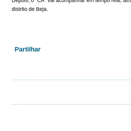
Depois, o “CA” vai acompanhar em tempo real, atra
distrito de Beja.
Partilhar