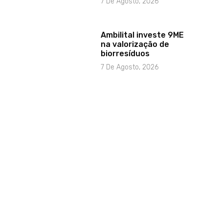
7 De Agosto, 2026
Ambilital investe 9ME
na valorização de
biorresíduos
7 De Agosto, 2026