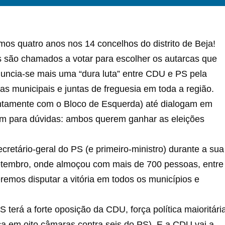
mos quatro anos nos 14 concelhos do distrito de Beja!
s são chamados a votar para escolher os autarcas que
anuncia-se mais uma “dura luta” entre CDU e PS pela
s municipais e juntas de freguesia em toda a região.
untamente com o Bloco de Esquerda) até dialogam em
gem para dúvidas: ambos querem ganhar as eleições
cretário-geral do PS (e primeiro-ministro) durante a sua
tembro, onde almoçou com mais de 700 pessoas, entre
eremos disputar a vitória em todos os municípios e
PS terá a forte oposição da CDU, força política maioritári
ça em oito câmaras contra seis do PS). E a CDU vai a