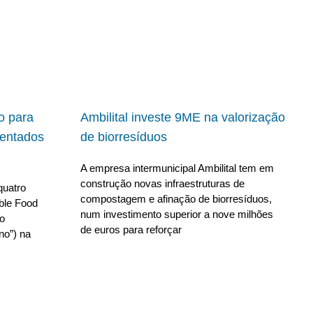
io para
Ambilital investe 9ME na valorização
ientados
de biorresíduos
A empresa intermunicipal Ambilital tem em
construção novas infraestruturas de
quatro
compostagem e afinação de biorresíduos,
able Food
num investimento superior a nove milhões
no
de euros para reforçar
no”) na