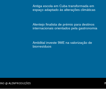
Antiga escola em Cuba transformada em
espaço adaptado às alterações climáticas
Alentejo finalista de prémio para destinos
internacionais orientados pela gastronomia
Ambilital investe 9ME na valorização de
biorresíduos
I
INO
@
ALENPRODUÇÕES