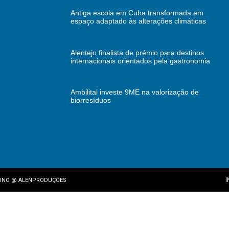
Antiga escola em Cuba transformada em
espaço adaptado às alterações climáticas
Alentejo finalista de prémio para destinos
internacionais orientados pela gastronomia
Ambilital investe 9ME na valorização de
biorresíduos
I
INO
@
ALENPRODUÇÕES