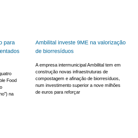
io para
Ambilital investe 9ME na valorização
ientados
de biorresíduos
A empresa intermunicipal Ambilital tem em
construção novas infraestruturas de
quatro
compostagem e afinação de biorresíduos,
able Food
num investimento superior a nove milhões
no
de euros para reforçar
no”) na