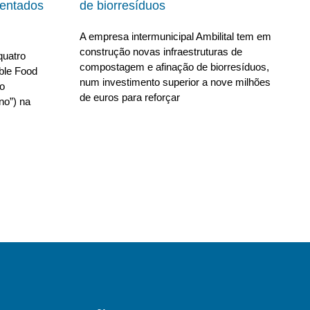
ientados
de biorresíduos
A empresa intermunicipal Ambilital tem em
construção novas infraestruturas de
quatro
compostagem e afinação de biorresíduos,
able Food
num investimento superior a nove milhões
no
de euros para reforçar
no”) na