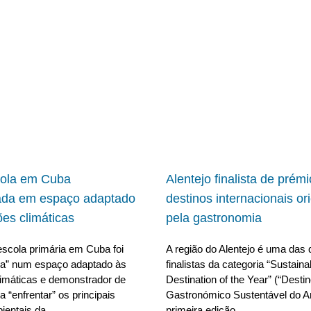
cola em Cuba
Alentejo finalista de prém
ada em espaço adaptado
destinos internacionais or
ões climáticas
pela gastronomia
scola primária em Cuba foi
A região do Alentejo é uma das 
da” num espaço adaptado às
finalistas da categoria “Sustain
limáticas e demonstrador de
Destination of the Year” (“Desti
 “enfrentar” os principais
Gastronómico Sustentável do A
ientais da
primeira edição