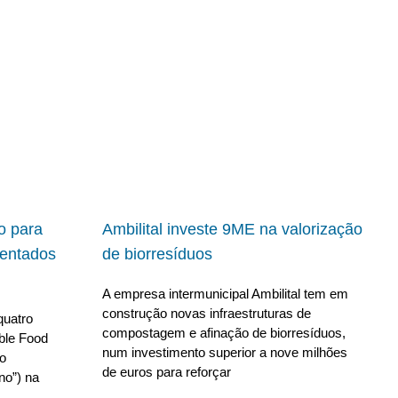
io para
Ambilital investe 9ME na valorização
ientados
de biorresíduos
A empresa intermunicipal Ambilital tem em
construção novas infraestruturas de
quatro
compostagem e afinação de biorresíduos,
able Food
num investimento superior a nove milhões
no
de euros para reforçar
no”) na