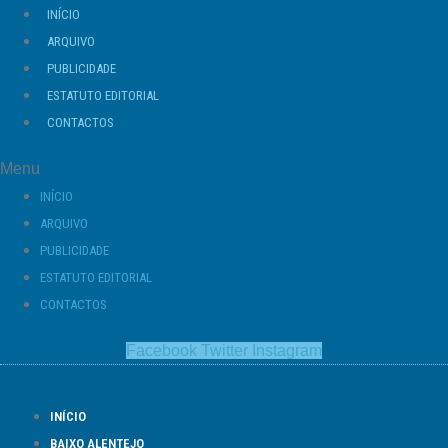
Ir
INÍCIO
para
ARQUIVO
o
PUBLICIDADE
conteúdo
ESTATUTO EDITORIAL
CONTACTOS
Menu
INÍCIO
ARQUIVO
PUBLICIDADE
ESTATUTO EDITORIAL
CONTACTOS
Facebook
Twitter
Instagram
INÍCIO
BAIXO ALENTEJO