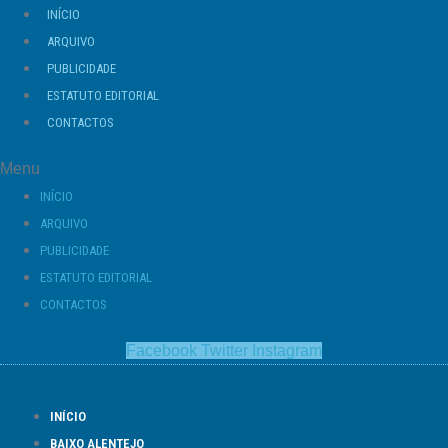
Ir
INÍCIO
para
ARQUIVO
o
PUBLICIDADE
conteúdo
ESTATUTO EDITORIAL
CONTACTOS
Menu
INÍCIO
ARQUIVO
PUBLICIDADE
ESTATUTO EDITORIAL
CONTACTOS
Facebook
Twitter
Instagram
INÍCIO
BAIXO ALENTEJO