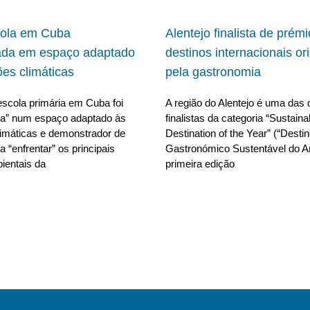
cola em Cuba
Alentejo finalista de prém
ada em espaço adaptado
destinos internacionais or
ões climáticas
pela gastronomia
scola primária em Cuba foi
A região do Alentejo é uma das 
da” num espaço adaptado às
finalistas da categoria “Sustain
limáticas e demonstrador de
Destination of the Year” (“Desti
 “enfrentar” os principais
Gastronómico Sustentável do A
ientais da
primeira edição