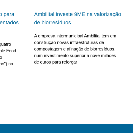
io para
Ambilital investe 9ME na valorização
ientados
de biorresíduos
A empresa intermunicipal Ambilital tem em
construção novas infraestruturas de
quatro
compostagem e afinação de biorresíduos,
able Food
num investimento superior a nove milhões
no
de euros para reforçar
no”) na