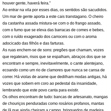
houver gente, haverá feira.”
Ao entrar na vila por esses dias, os sentidos são sacudidos.
Um mar de gente aporta a este cais transtagano. O cheiro
da castanha assada mistura-se com o do frango assado,
com o fumo que se eleva das barracas de comes e bebes,
com o ruído exagerado dos carroceis ou com o aroma
adocicado das filhós e das farturas.
As ruas enchem-se de sons: pregões que chamam, vozes
que regateiam, risos que se espalham, abraços dos que se
encontram e sempre, inevitavelmente, o cante alentejano,
ecoando como um rio de clamores que nunca se cansa de
correr. Há violas de arame que dedilham modas antigas, há
vozes que sobem em coro ao pedestal da insanidade,
lembrando que este povo canta para existir.
Os olhos encontram de tudo: bancas de artesanato, mangas
de chouriços penduradas como rosários profanos, mantas
de lã que ainda cheiram a campo, brinquedos de madeira