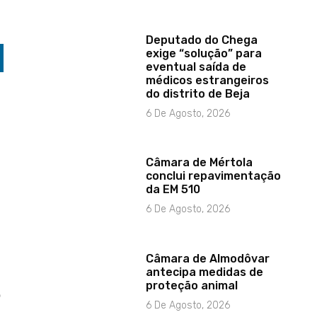
Deputado do Chega
exige “solução” para
eventual saída de
médicos estrangeiros
do distrito de Beja
6 De Agosto, 2026
Câmara de Mértola
conclui repavimentação
da EM 510
6 De Agosto, 2026
Câmara de Almodôvar
antecipa medidas de
proteção animal
o
6 De Agosto, 2026