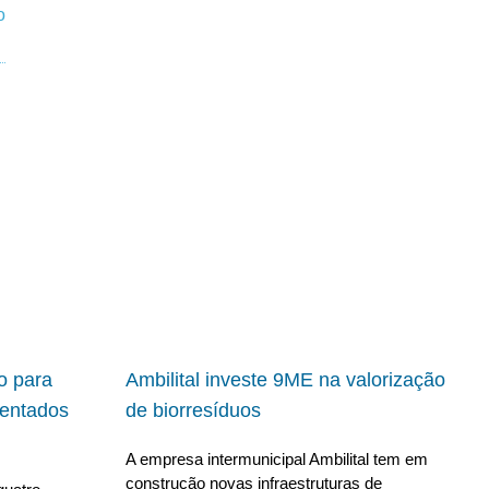
io para
Ambilital investe 9ME na valorização
ientados
de biorresíduos
A empresa intermunicipal Ambilital tem em
construção novas infraestruturas de