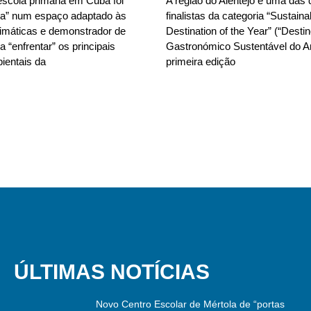
scola primária em Cuba foi
A região do Alentejo é uma das 
da” num espaço adaptado às
finalistas da categoria “Sustain
limáticas e demonstrador de
Destination of the Year” (“Desti
 “enfrentar” os principais
Gastronómico Sustentável do A
ientais da
primeira edição
ÚLTIMAS NOTÍCIAS
Novo Centro Escolar de Mértola de “portas