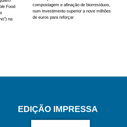
quatro
compostagem e afinação de biorresíduos,
able Food
num investimento superior a nove milhões
no
de euros para reforçar
no”) na
EDIÇÃO IMPRESSA