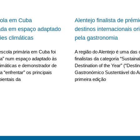
cola em Cuba
Alentejo finalista de prém
ada em espaço adaptado
destinos internacionais or
ões climáticas
pela gastronomia
scola primária em Cuba foi
A região do Alentejo é uma das 
da” num espaço adaptado às
finalistas da categoria “Sustain
limáticas e demonstrador de
Destination of the Year” (“Desti
 “enfrentar” os principais
Gastronómico Sustentável do A
ientais da
primeira edição