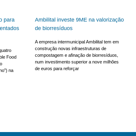
io para
Ambilital investe 9ME na valorização
ientados
de biorresíduos
A empresa intermunicipal Ambilital tem em
construção novas infraestruturas de
quatro
compostagem e afinação de biorresíduos,
able Food
num investimento superior a nove milhões
no
de euros para reforçar
no”) na