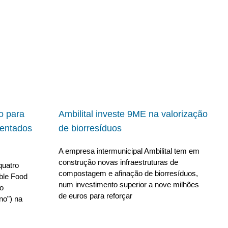
io para
Ambilital investe 9ME na valorização
ientados
de biorresíduos
A empresa intermunicipal Ambilital tem em
construção novas infraestruturas de
quatro
compostagem e afinação de biorresíduos,
able Food
num investimento superior a nove milhões
no
de euros para reforçar
no”) na