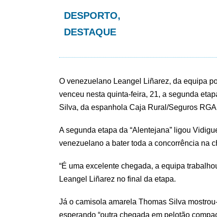
DESPORTO
,
DESTAQUE
O venezuelano Leangel Liñarez, da equipa p
venceu nesta quinta-feira, 21, a segunda eta
Silva, da espanhola Caja Rural/Seguros RGA,
A segunda etapa da “Alentejana” ligou Vidigue
venezuelano a bater toda a concorrência na 
“É uma excelente chegada, a equipa trabalhou
Leangel Liñarez no final da etapa.
Já o camisola amarela Thomas Silva mostrou-s
esperando “outra chegada em pelotão compacto”