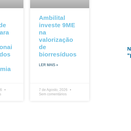
Ambilital
 de
investe 9ME
ara
na
valorização
ionai
de
N
ados
biorresíduos
“
LER MAIS »
omia
26
7 de Agosto, 2026
s
Sem comentários