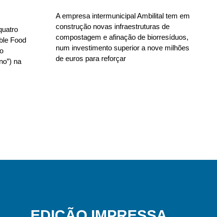
A empresa intermunicipal Ambilital tem em
construção novas infraestruturas de
quatro
compostagem e afinação de biorresíduos,
able Food
num investimento superior a nove milhões
no
de euros para reforçar
no”) na
EDIÇÃO IMPRESSA