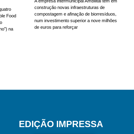
A empresa intermunicipal Ambilital tem em
construção novas infraestruturas de
quatro
compostagem e afinação de biorresíduos,
able Food
num investimento superior a nove milhões
no
de euros para reforçar
no”) na
EDIÇÃO IMPRESSA