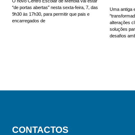
O novo Centro Escolar de Mértola vai estar
“de portas abertas” nesta sexta-feira, 7, das
Uma antiga e
9h30 às 17h30, para permitir que pais e
“transforma
encarregados de
alterações c
soluções para
desafios amb
CONTACTOS