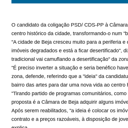
O candidato da coligação PSD/ CDS-PP à Câmara d
centro histórico da cidade, transformando-o num "ba
"A cidade de Beja cresceu muito para a periferia e 
imóveis degradados e está a ficar desertificado", d
tradicional vai camuflando a desertificação" da zon
"É preciso inverter a situação e seria benéfico hav
zona, defende, referindo que a "ideia" da candida
bairro das artes para dar uma nova vida ao centro h
"Tirando partido de programas comunitários, como o
proposta é a Câmara de Beja adquirir alguns imóve
Após serem reabilitados, "a ideia é colocar os imó
contrato e a preços razoáveis, à disposição de joven
explica.