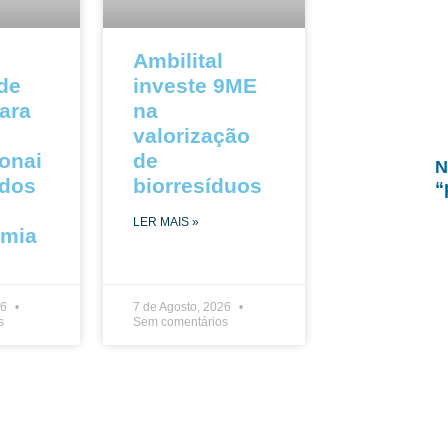
Ambilital
 de
investe 9ME
ara
na
valorização
ionai
de
N
ados
biorresíduos
“
LER MAIS »
omia
26
7 de Agosto, 2026
s
Sem comentários