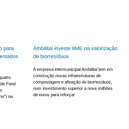
io para
Ambilital investe 9ME na valorização
ientados
de biorresíduos
A empresa intermunicipal Ambilital tem em
construção novas infraestruturas de
quatro
compostagem e afinação de biorresíduos,
able Food
num investimento superior a nove milhões
no
de euros para reforçar
no”) na