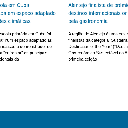
cola em Cuba
Alentejo finalista de prém
ada em espaço adaptado
destinos internacionais or
ões climáticas
pela gastronomia
scola primária em Cuba foi
A região do Alentejo é uma das 
da” num espaço adaptado às
finalistas da categoria “Sustain
limáticas e demonstrador de
Destination of the Year” (“Desti
 “enfrentar” os principais
Gastronómico Sustentável do A
ientais da
primeira edição