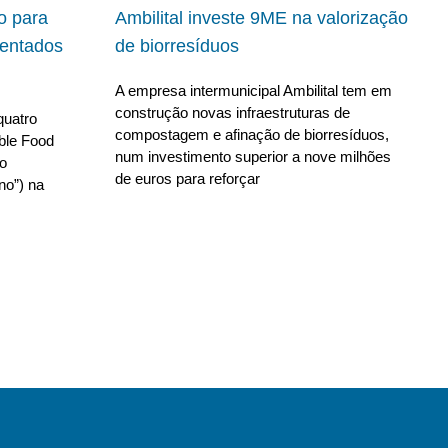
io para
Ambilital investe 9ME na valorização
ientados
de biorresíduos
A empresa intermunicipal Ambilital tem em
construção novas infraestruturas de
quatro
compostagem e afinação de biorresíduos,
able Food
num investimento superior a nove milhões
no
de euros para reforçar
no”) na