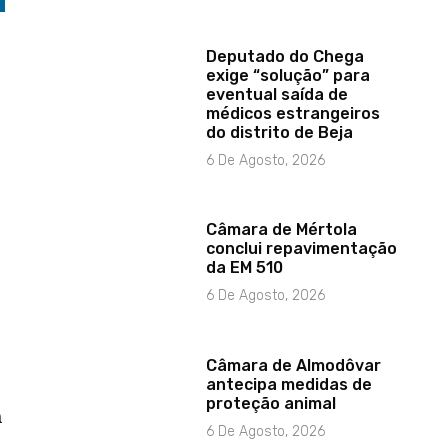
Deputado do Chega
exige “solução” para
eventual saída de
médicos estrangeiros
do distrito de Beja
6 De Agosto, 2026
Câmara de Mértola
conclui repavimentação
da EM 510
6 De Agosto, 2026
Câmara de Almodôvar
antecipa medidas de
proteção animal
a
6 De Agosto, 2026