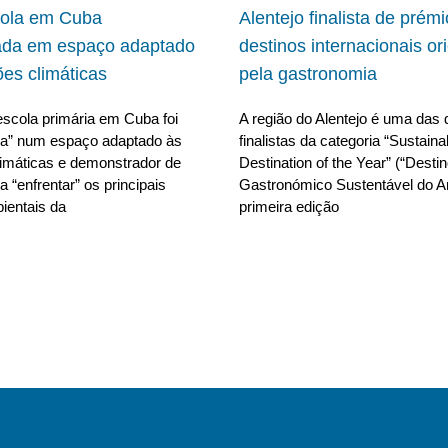
cola em Cuba
Alentejo finalista de prém
ada em espaço adaptado
destinos internacionais or
ões climáticas
pela gastronomia
scola primária em Cuba foi
A região do Alentejo é uma das 
da” num espaço adaptado às
finalistas da categoria “Sustain
limáticas e demonstrador de
Destination of the Year” (“Desti
 “enfrentar” os principais
Gastronómico Sustentável do A
ientais da
primeira edição