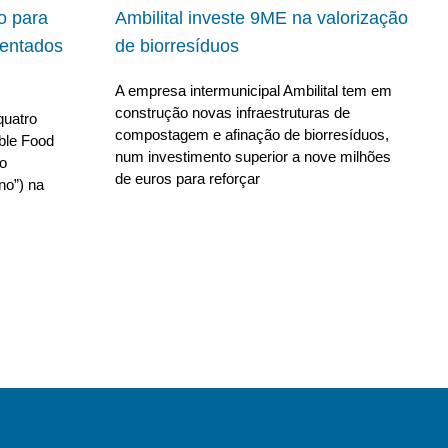
io para
Ambilital investe 9ME na valorização
ientados
de biorresíduos
A empresa intermunicipal Ambilital tem em
construção novas infraestruturas de
quatro
compostagem e afinação de biorresíduos,
able Food
num investimento superior a nove milhões
no
de euros para reforçar
no”) na